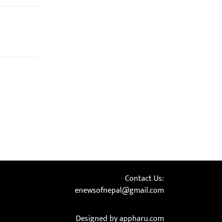
Contact Us:
enewsofnepal@gmail.com
Designed by appharu.com