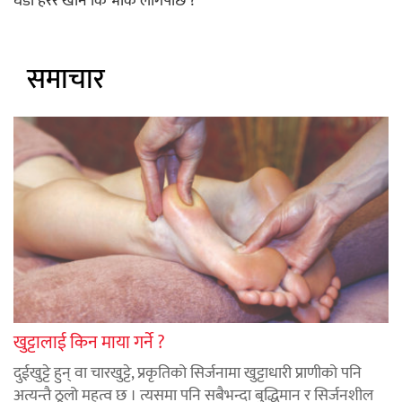
घडी हेरेर खाने कि भोक लागेपछि ?
समाचार
खुट्टालाई किन माया गर्ने ?
दुईखुट्टे हुन् वा चारखुट्टे, प्रकृतिको सिर्जनामा खुट्टाधारी प्राणीको पनि
अत्यन्तै ठूलो महत्व छ । त्यसमा पनि सबैभन्दा बुद्धिमान र सिर्जनशील