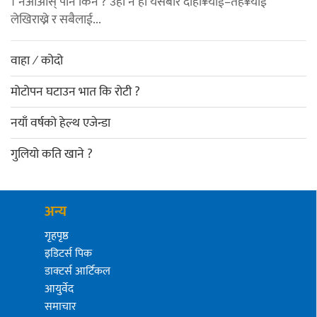
। नआओस् पनि किन ? उहाँ नै हो यसबारे दोहो¥याई–तेह¥याई
लेखिराख्ने र सबैलाई...
वाहा ⁄ कोदो
मोटोपन घटाउन भात कि रोटी ?
नयाँ वर्षको हेल्थ एजेन्डा
गुलियो कति खाने ?
अन्य
गृहपृष्ठ
इडिटर्स पिक
डाक्टर्स आर्टिकल
आयुर्वेद
समाचार