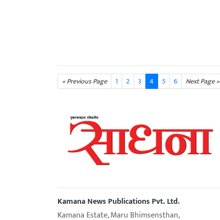
« Previous Page
1
2
3
4
5
6
Next Page »
Kamana News Publications Pvt. Ltd.
Kamana Estate, Maru Bhimsensthan,