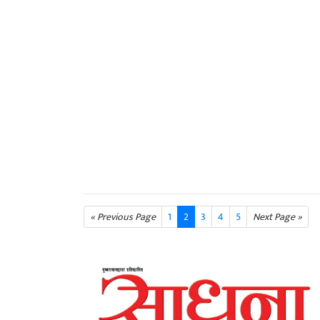
« Previous Page
1
2
3
4
5
Next Page »